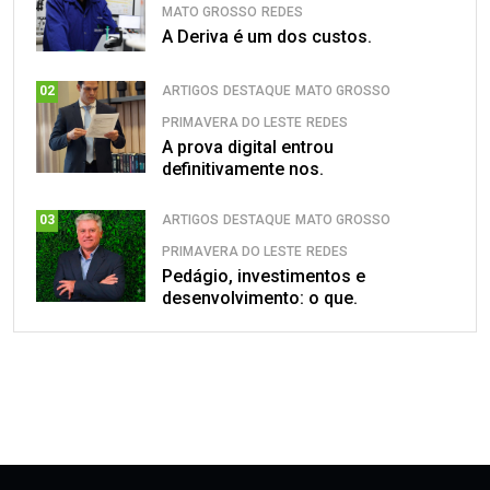
MATO GROSSO
REDES
A Deriva é um dos custos.
ARTIGOS
DESTAQUE
MATO GROSSO
02
PRIMAVERA DO LESTE
REDES
A prova digital entrou
definitivamente nos.
ARTIGOS
DESTAQUE
MATO GROSSO
03
PRIMAVERA DO LESTE
REDES
Pedágio, investimentos e
desenvolvimento: o que.