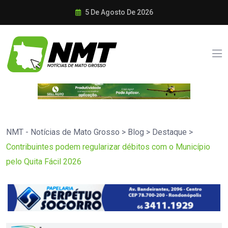
5 De Agosto De 2026
NMT - Notícias de Mato Grosso
>
Blog
>
Destaque
>
Contribuintes podem regularizar débitos com o Município
pelo Quita Fácil 2026