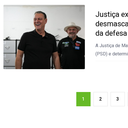
Justiça e
desmascar
da defesa
A Justiça de Ma
(PSD) e determi
1
2
3