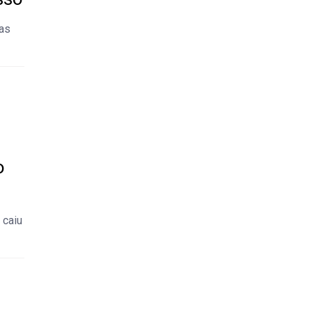
ias
o
 caiu