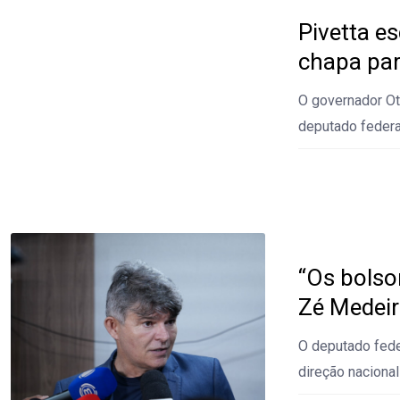
Pivetta e
chapa par
O governador Ota
deputado federa
“Os bolso
Zé Medeir
O deputado feder
direção nacional