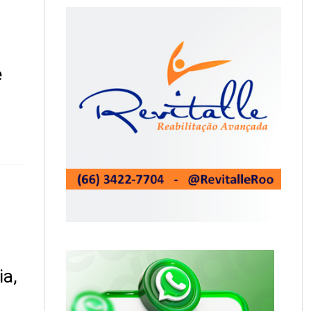
e
ia,