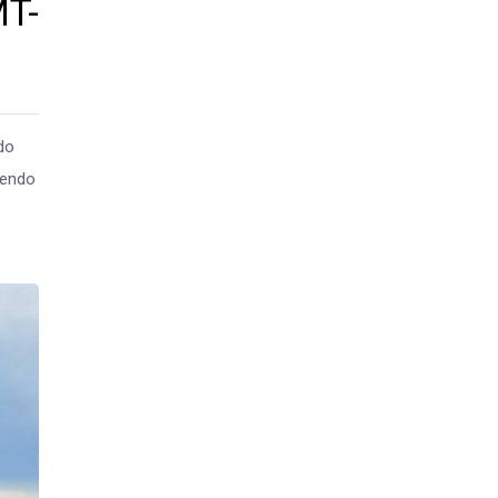
MT-
do
cendo