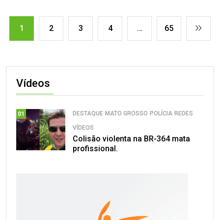
1
2
3
4
…
65
Vídeos
DESTAQUE
MATO GROSSO
POLÍCIA
REDES
01
VÍDEOS
Colisão violenta na BR-364 mata
profissional.