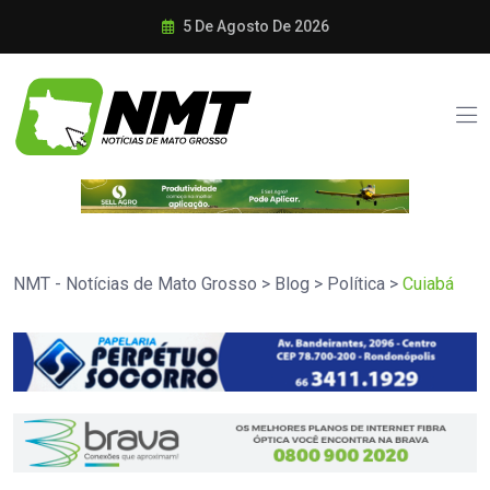
5 De Agosto De 2026
NMT - Notícias de Mato Grosso
>
Blog
>
Política
>
Cuiabá