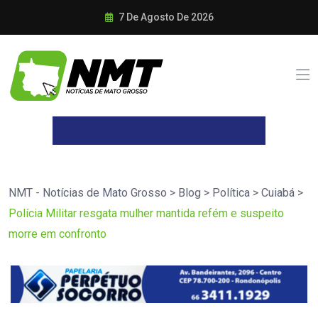
7 De Agosto De 2026
NMT - Notícias de Mato Grosso
>
Blog
>
Política
>
Cuiabá
>
Polícia Militar resgata mulher mantida refém e suspeito
morre em confronto