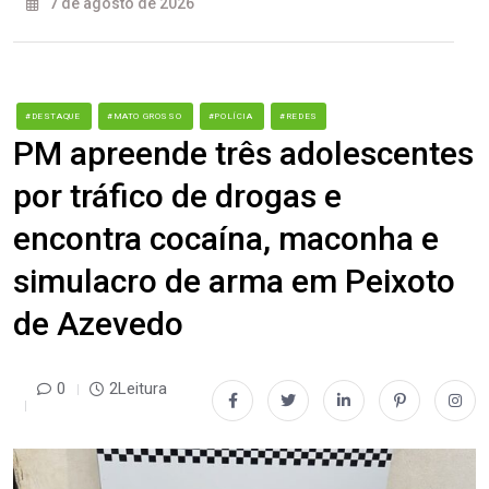
7 de agosto de 2026
#DESTAQUE
#MATO GROSSO
#POLÍCIA
#REDES
PM apreende três adolescentes
por tráfico de drogas e
encontra cocaína, maconha e
simulacro de arma em Peixoto
de Azevedo
0
2Leitura