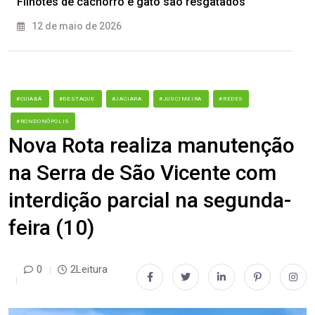
Filhotes de cachorro e gato são resgatados
12 de maio de 2026
#CUIABÁ
#DESTAQUE
#JACIARA
#JUSCIMEIRA
#REDES
#RONDONÓPOLIS
Nova Rota realiza manutenção
na Serra de São Vicente com
interdição parcial na segunda-
feira (10)
0
2Leitura