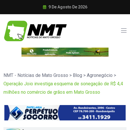
9 De Agosto De 2026
NMT - Notícias de Mato Grosso
>
Blog
>
Agronegócio
>
Operação Joio investiga esquema de sonegação de R$ 4,4
milhões no comércio de grãos em Mato Grosso