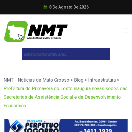
8 De Agosto De 2026
NMT - Notícias de Mato Grosso
>
Blog
>
Infraestrutura
>
Prefeitura de Primavera do Leste inaugura novas sedes das
Secretarias de Assistência Social e de Desenvolvimento
Econômico