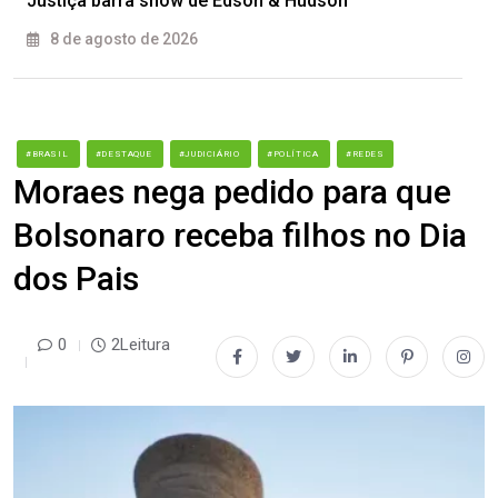
Justiça barra show de Edson & Hudson
8 de agosto de 2026
#BRASIL
#DESTAQUE
#JUDICIÁRIO
#POLÍTICA
#REDES
Moraes nega pedido para que
Bolsonaro receba filhos no Dia
dos Pais
0
2Leitura