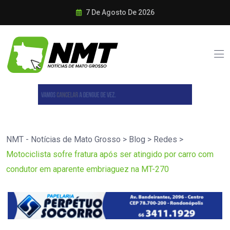
7 De Agosto De 2026
NMT - Notícias de Mato Grosso
>
Blog
>
Redes
>
Motociclista sofre fratura após ser atingido por carro com
condutor em aparente embriaguez na MT-270