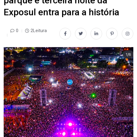
parque e terceira noite da
Exposul entra para a história
0
2Leitura