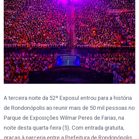
A terceira noite da 52ª Exposul entrou para a história
de Rondonópolis ao reunir mais de 50 mil pessoas no
Parque de Exposições Wilmar Peres de Farias, na
noite desta quarta-feira (5). Com entrada gratuita,
graças à parceria entre a Prefeitura de Rondonópolis