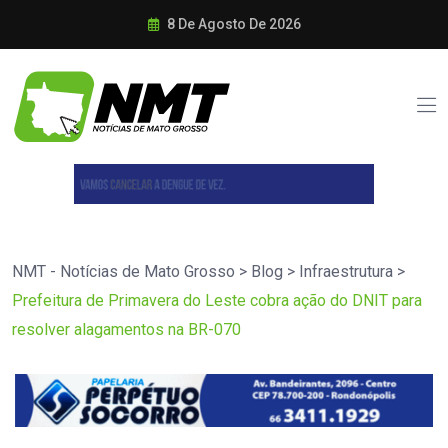
8 De Agosto De 2026
NMT - Notícias de Mato Grosso
>
Blog
>
Infraestrutura
>
Prefeitura de Primavera do Leste cobra ação do DNIT para
resolver alagamentos na BR-070