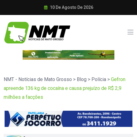
10 De Agosto De 2026
NMT - Notícias de Mato Grosso
>
Blog
>
Polícia
>
Gefron
apreende 136 kg de cocaína e causa prejuízo de R$ 2,9
milhões a facções