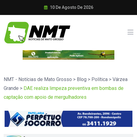
10 De Agosto De 2026
NMT - Notícias de Mato Grosso
>
Blog
>
Política
>
Várzea
Grande
>
DAE realiza limpeza preventiva em bombas de
captação com apoio de mergulhadores