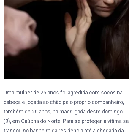
Uma mulher de 26 anos foi agredida com socos na
cabeça e jogada ao chão pelo próprio companheiro,
também de 26 anos, na madrugada deste domingo
(9), em Gaúcha do Norte. Para se proteger, a vítima se
trancou no banheiro da residência até a chegada da