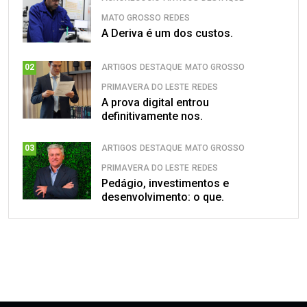
MATO GROSSO
REDES
A Deriva é um dos custos.
ARTIGOS
DESTAQUE
MATO GROSSO
02
PRIMAVERA DO LESTE
REDES
A prova digital entrou
definitivamente nos.
ARTIGOS
DESTAQUE
MATO GROSSO
03
PRIMAVERA DO LESTE
REDES
Pedágio, investimentos e
desenvolvimento: o que.