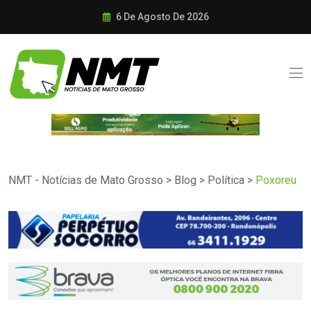
6 De Agosto De 2026
NMT - Notícias de Mato Grosso
>
Blog
>
Política
>
Poxoreu