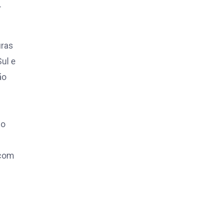
.
uras
Sul e
ão
lo
 com