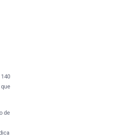
 140
 que
o de
dica