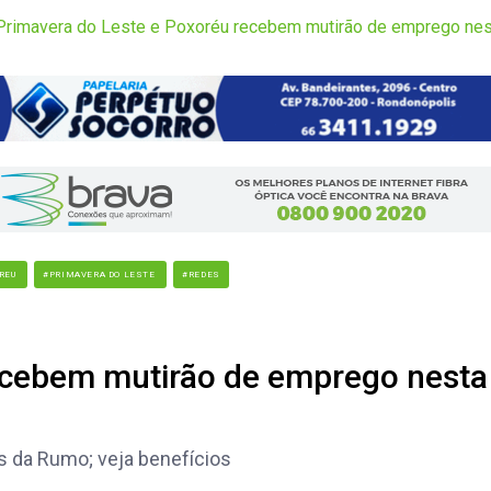
Primavera do Leste e Poxoréu recebem mutirão de emprego nest
REU
#PRIMAVERA DO LESTE
#REDES
ecebem mutirão de emprego nesta
os da Rumo; veja benefícios