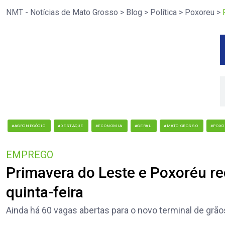
NMT - Notícias de Mato Grosso
>
Blog
>
Política
>
Poxoreu
>
#AGRONEGÓCIO
#DESTAQUE
#ECONOMIA
#GERAL
#MATO GROSSO
#POXO
EMPREGO
Primavera do Leste e Poxoréu r
quinta-feira
Ainda há 60 vagas abertas para o novo terminal de grã