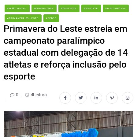
#AÇÃO SOCIAL
#COMUNIDADE
#DESTAQUE
#ESPORTE
#MATO GROSSO
#PRIMAVERA DO LESTE
#REDES
Primavera do Leste estreia em
campeonato paralímpico
estadual com delegação de 14
atletas e reforça inclusão pelo
esporte
0
4Leitura