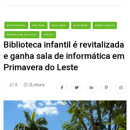
#COMUNIDADE
#CULTURA
#DESTAQUE
#EDUCAÇÃO
#MATO GROSSO
#PRIMAVERA DO LESTE
#REDES
Biblioteca infantil é revitalizada
e ganha sala de informática em
Primavera do Leste
0
2Leitura