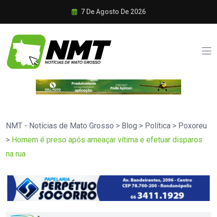
7 De Agosto De 2026
NMT - Notícias de Mato Grosso
>
Blog
>
Política
>
Poxoreu
>
Homem é preso após ameaçar vítima e efetuar disparos
na rua