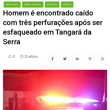
#DESTAQUE
#MATO GROSSO
#POLÍCIA
#REDES
Homem é encontrado caído
com três perfurações após ser
esfaqueado em Tangará da
Serra
0
2Leitura