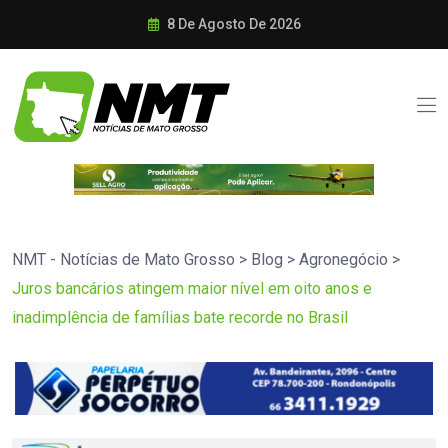
8 De Agosto De 2026
NMT - Notícias de Mato Grosso
>
Blog
>
Agronegócio
>
Juros bancários atingem maior nível em oito anos e
inadimplência de famílias bate recorde no Brasil