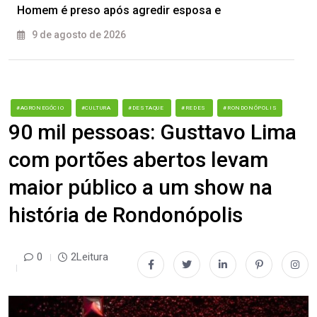
Homem é preso após agredir esposa e
9 de agosto de 2026
#AGRONEGÓCIO
#CULTURA
#DESTAQUE
#REDES
#RONDONÓPOLIS
90 mil pessoas: Gusttavo Lima
com portões abertos levam
maior público a um show na
história de Rondonópolis
0
2Leitura