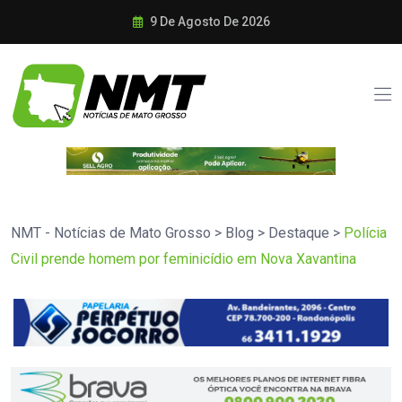
9 De Agosto De 2026
NMT - Notícias de Mato Grosso
>
Blog
>
Destaque
>
Polícia
Civil prende homem por feminicídio em Nova Xavantina