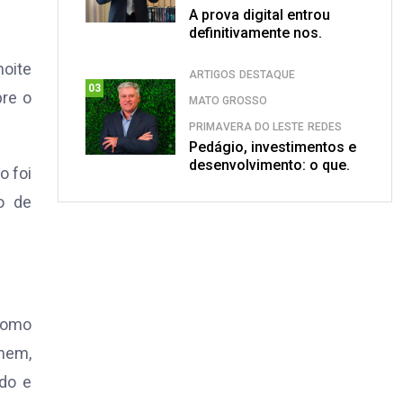
A prova digital entrou
definitivamente nos.
noite
ARTIGOS
DESTAQUE
03
bre o
MATO GROSSO
PRIMAVERA DO LESTE
REDES
Pedágio, investimentos e
desenvolvimento: o que.
o foi
o de
 como
mem,
ado e