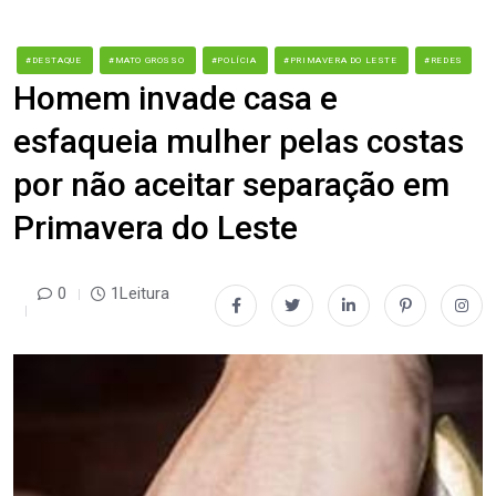
#DESTAQUE
#MATO GROSSO
#POLÍCIA
#PRIMAVERA DO LESTE
#REDES
Homem invade casa e
esfaqueia mulher pelas costas
por não aceitar separação em
Primavera do Leste
0
1Leitura