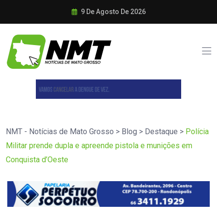
9 De Agosto De 2026
NMT - Notícias de Mato Grosso
>
Blog
>
Destaque
>
Polícia
Militar prende dupla e apreende pistola e munições em
Conquista d’Oeste