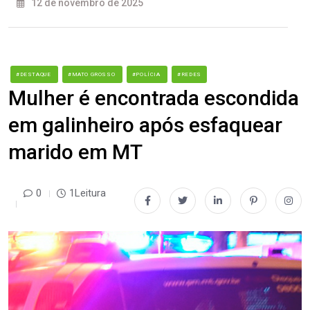
12 de novembro de 2025
#DESTAQUE
#MATO GROSSO
#POLÍCIA
#REDES
Mulher é encontrada escondida
em galinheiro após esfaquear
marido em MT
0
1Leitura