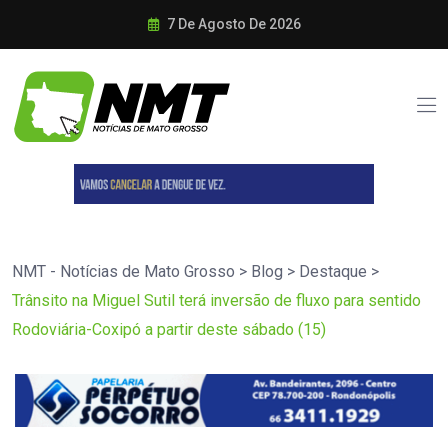
7 De Agosto De 2026
NMT - Notícias de Mato Grosso
>
Blog
>
Destaque
>
Trânsito na Miguel Sutil terá inversão de fluxo para sentido
Rodoviária-Coxipó a partir deste sábado (15)