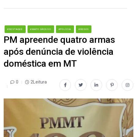
#DESTAQUE
#MATO GROSSO
#POLÍCIA
#REDES
PM apreende quatro armas
após denúncia de violência
doméstica em MT
0
2Leitura