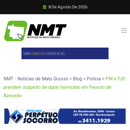
8 De Agosto De 2026
NMT - Notícias de Mato Grosso
>
Blog
>
Polícia
>
PM e PJC
prendem suspeito de duplo homicídio em Peixoto de
Azevedo