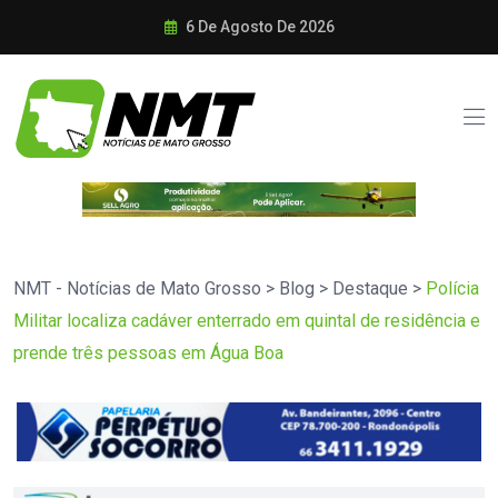
6 De Agosto De 2026
NMT - Notícias de Mato Grosso
>
Blog
>
Destaque
>
Polícia
Militar localiza cadáver enterrado em quintal de residência e
prende três pessoas em Água Boa