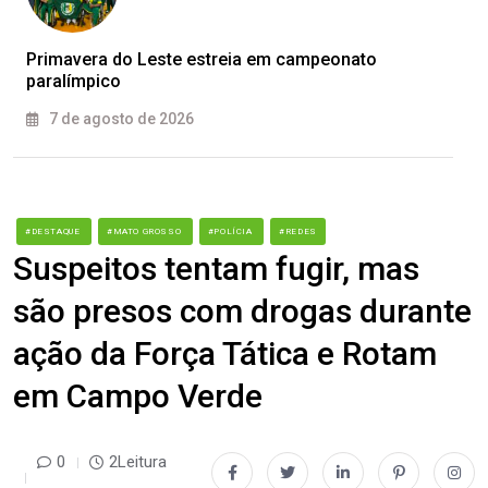
Primavera do Leste estreia em campeonato
paralímpico
7 de agosto de 2026
#DESTAQUE
#MATO GROSSO
#POLÍCIA
#REDES
Suspeitos tentam fugir, mas
são presos com drogas durante
ação da Força Tática e Rotam
em Campo Verde
0
2Leitura