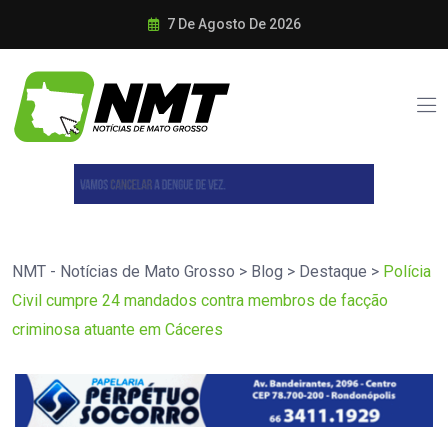
7 De Agosto De 2026
NMT - Notícias de Mato Grosso
>
Blog
>
Destaque
>
Polícia
Civil cumpre 24 mandados contra membros de facção
criminosa atuante em Cáceres