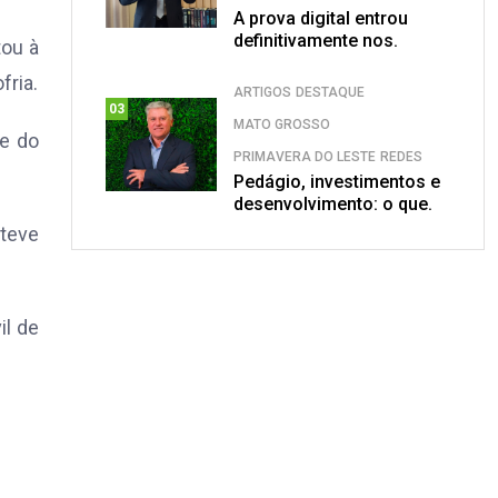
A prova digital entrou
definitivamente nos.
tou à
fria.
ARTIGOS
DESTAQUE
03
MATO GROSSO
ãe do
PRIMAVERA DO LESTE
REDES
Pedágio, investimentos e
desenvolvimento: o que.
 teve
il de