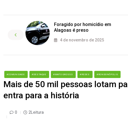
Foragido por homicídio em
Alagoas é preso
4 de novembro de 2025
#COMUNIDADE
#DESTAQUE
#MATO GROSSO
#REDES
#RONDONÓPOLIS
Mais de 50 mil pessoas lotam par
entra para a história
0
2Leitura