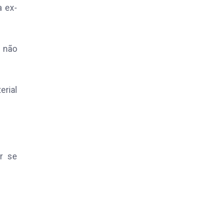
a ex-
a não
erial
r se