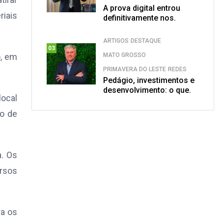
A prova digital entrou
iais
definitivamente nos.
ARTIGOS
DESTAQUE
03
o, em
MATO GROSSO
PRIMAVERA DO LESTE
REDES
Pedágio, investimentos e
desenvolvimento: o que.
local
o de
a. Os
ersos
ra os