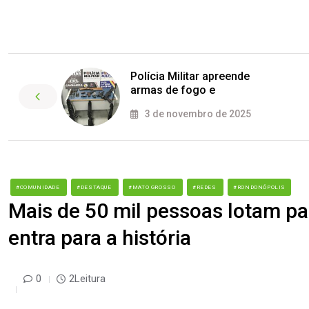
Polícia Militar apreende
armas de fogo e
3 de novembro de 2025
#COMUNIDADE
#DESTAQUE
#MATO GROSSO
#REDES
#RONDONÓPOLIS
Mais de 50 mil pessoas lotam par
entra para a história
0
2Leitura