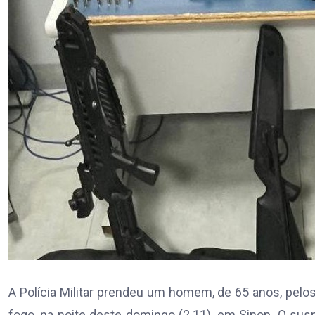
A Polícia Militar prendeu um homem, de 65 anos, pelos
fogo, na noite deste domingo (2.11), em Sinop. O susp