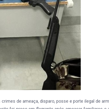
 crimes de ameaça, disparo, posse e porte ilegal de ar
eito foi preso em flagrante após ameaçar familiares e a