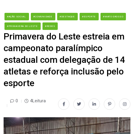
#AÇÃO SOCIAL
#COMUNIDADE
#DESTAQUE
#ESPORTE
#MATO GROSSO
#PRIMAVERA DO LESTE
#REDES
Primavera do Leste estreia em
campeonato paralímpico
estadual com delegação de 14
atletas e reforça inclusão pelo
esporte
0
4Leitura