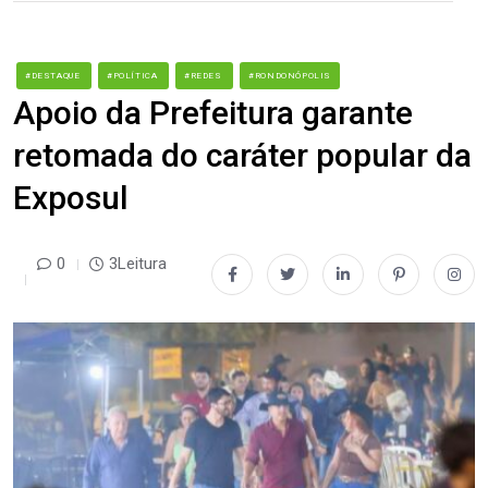
#DESTAQUE
#POLÍTICA
#REDES
#RONDONÓPOLIS
Apoio da Prefeitura garante
retomada do caráter popular da
Exposul
0
3Leitura