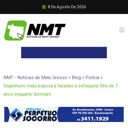
8 De Agosto De 2026
NMT - Notícias de Mato Grosso
>
Blog
>
Polícia
>
Engenheiro mata esposa a facadas e esfaqueia filha de 7
anos enquanto dormiam