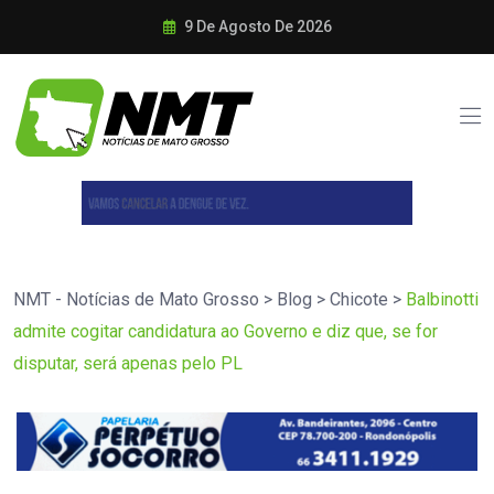
9 De Agosto De 2026
NMT - Notícias de Mato Grosso
>
Blog
>
Chicote
>
Balbinotti
admite cogitar candidatura ao Governo e diz que, se for
disputar, será apenas pelo PL