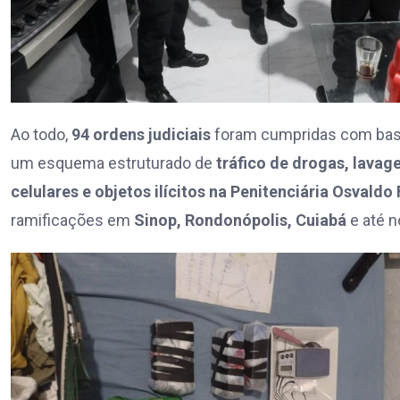
Ao todo,
94 ordens judiciais
foram cumpridas com base
um esquema estruturado de
tráfico de drogas, lavag
celulares e objetos ilícitos na Penitenciária Osvaldo 
ramificações em
Sinop, Rondonópolis, Cuiabá
e até n