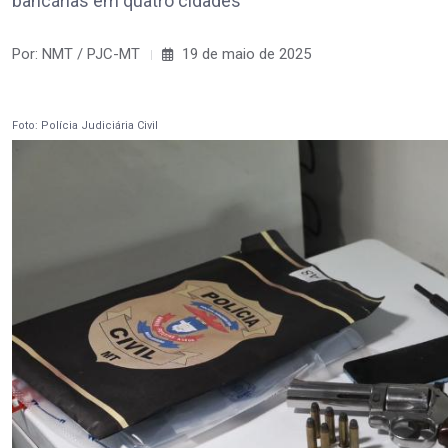
bancárias em quatro cidades
Por: NMT / PJC-MT
19 de maio de 2025
Foto: Polícia Judiciária Civil