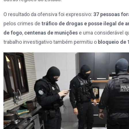
O resultado da ofensiva foi expressivo:
37 pessoas fo
pelos crimes de
tráfico de drogas e posse ilegal de 
de fogo
,
centenas de munições
e uma considerável q
trabalho investigativo também permitiu o
bloqueio de 