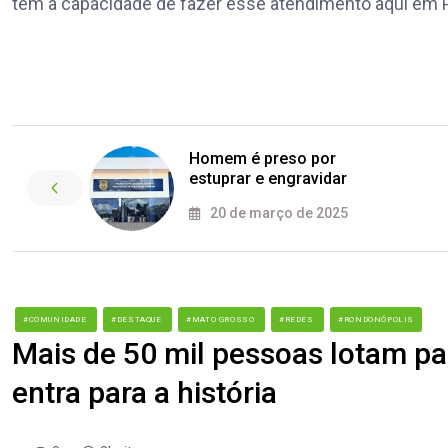
tem a capacidade de fazer esse atendimento aqui em P
Homem é preso por
estuprar e engravidar
20 de março de 2025
#COMUNIDADE
#DESTAQUE
#MATO GROSSO
#REDES
#RONDONÓPOLIS
Mais de 50 mil pessoas lotam par
entra para a história