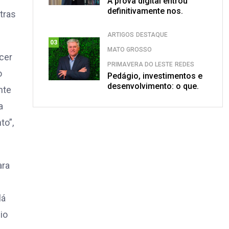
A prova digital entrou
definitivamente nos.
tras
ARTIGOS
DESTAQUE
03
MATO GROSSO
cer
PRIMAVERA DO LESTE
REDES
o
Pedágio, investimentos e
desenvolvimento: o que.
nte
a
to”,
ara
lá
io