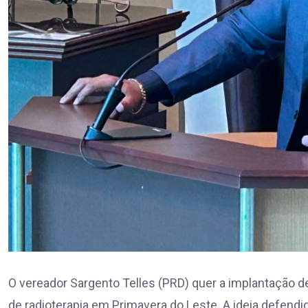
O vereador Sargento Telles (PRD) quer a implantação 
de radioterapia em Primavera do Leste. A ideia defendi