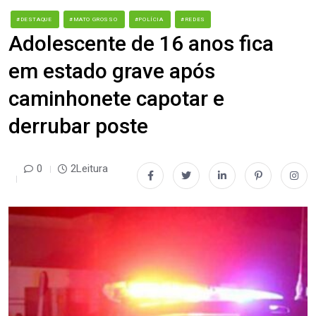
#DESTAQUE
#MATO GROSSO
#POLÍCIA
#REDES
Adolescente de 16 anos fica
em estado grave após
caminhonete capotar e
derrubar poste
0
2Leitura