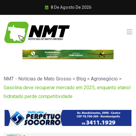
8 De Agosto De 2026
NMT - Notícias de Mato Grosso
>
Blog
>
Agronegócio
>
Gasolina deve recuperar mercado em 2025, enquanto etanol
hidratado perde competitividade