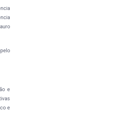
ência
ência
Mauro
 pelo
ão e
tivas
ico e