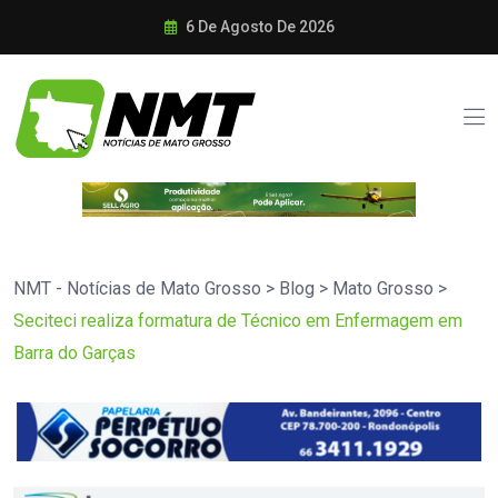
6 De Agosto De 2026
NMT - Notícias de Mato Grosso
>
Blog
>
Mato Grosso
>
Seciteci realiza formatura de Técnico em Enfermagem em
Barra do Garças