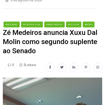
6 de agosto de 2026
#DESTAQUE
#ELEIÇÕES 2026
#MATO GROSSO
#POLÍTICA
#REDES
Zé Medeiros anuncia Xuxu Dal
Molin como segundo suplente
ao Senado
0
3Leitura