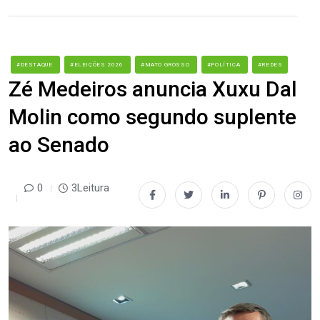
#DESTAQUE
#ELEIÇÕES 2026
#MATO GROSSO
#POLÍTICA
#REDES
Zé Medeiros anuncia Xuxu Dal
Molin como segundo suplente
ao Senado
0
3Leitura