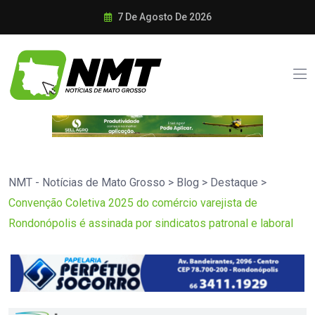
7 De Agosto De 2026
NMT - Notícias de Mato Grosso
>
Blog
>
Destaque
>
Convenção Coletiva 2025 do comércio varejista de
Rondonópolis é assinada por sindicatos patronal e laboral