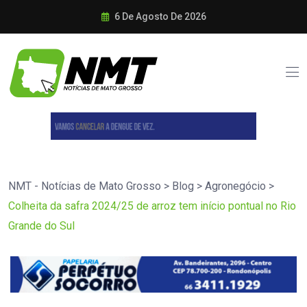
6 De Agosto De 2026
NMT - Notícias de Mato Grosso
>
Blog
>
Agronegócio
>
Colheita da safra 2024/25 de arroz tem início pontual no Rio
Grande do Sul