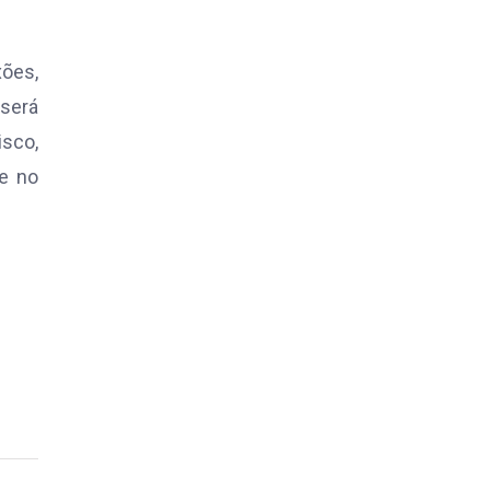
xões,
 será
sco,
de no