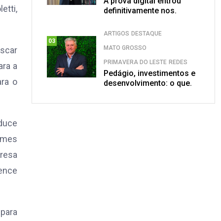
A prova digital entrou
etti,
definitivamente nos.
ARTIGOS
DESTAQUE
03
MATO GROSSO
uscar
PRIMAVERA DO LESTE
REDES
ara a
Pedágio, investimentos e
ara o
desenvolvimento: o que.
oduce
gumes
presa
ience
 para