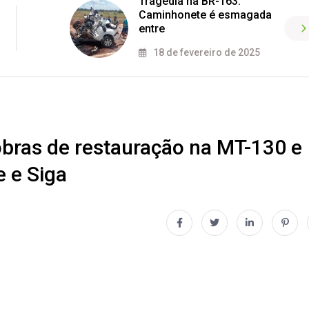
Tragédia na BR-163:
Caminhonete é esmagada
entre
18 de fevereiro de 2025
 obras de restauração na MT-130 e
e e Siga