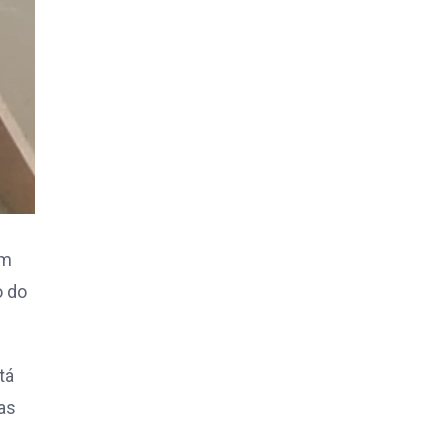
cm
o do
tá
as