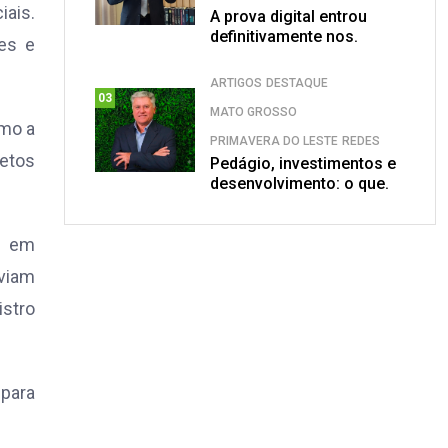
iais.
A prova digital entrou
definitivamente nos.
res e
ARTIGOS
DESTAQUE
03
MATO GROSSO
omo a
PRIMAVERA DO LESTE
REDES
jetos
Pedágio, investimentos e
desenvolvimento: o que.
s em
aviam
istro
 para