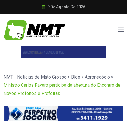
9 De Agosto De 2026
NMT - Notícias de Mato Grosso
>
Blog
>
Agronegócio
>
Ministro Carlos Fávaro participa da abertura do Encontro de
Novos Prefeitos e Prefeitas