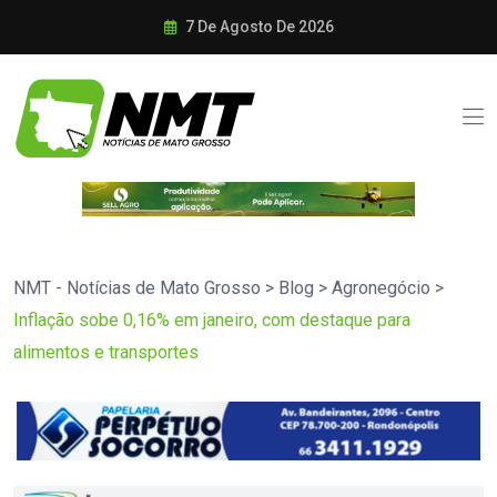
7 De Agosto De 2026
NMT - Notícias de Mato Grosso
>
Blog
>
Agronegócio
>
Inflação sobe 0,16% em janeiro, com destaque para
alimentos e transportes