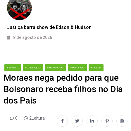
Justiça barra show de Edson & Hudson
8 de agosto de 2026
#BRASIL
#DESTAQUE
#JUDICIÁRIO
#POLÍTICA
#REDES
Moraes nega pedido para que
Bolsonaro receba filhos no Dia
dos Pais
0
2Leitura