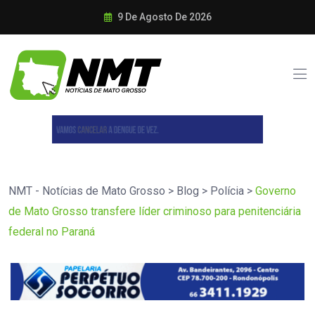
9 De Agosto De 2026
NMT - Notícias de Mato Grosso
>
Blog
>
Polícia
>
Governo
de Mato Grosso transfere líder criminoso para penitenciária
federal no Paraná