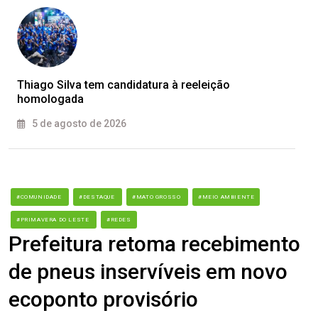
Thiago Silva tem candidatura à reeleição
homologada
5 de agosto de 2026
#COMUNIDADE
#DESTAQUE
#MATO GROSSO
#MEIO AMBIENTE
#PRIMAVERA DO LESTE
#REDES
Prefeitura retoma recebimento
de pneus inservíveis em novo
ecoponto provisório