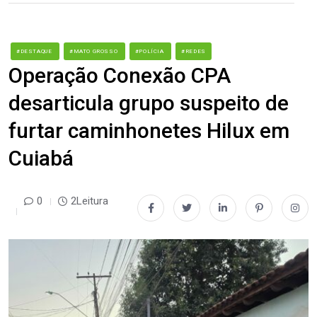
#DESTAQUE
#MATO GROSSO
#POLÍCIA
#REDES
Operação Conexão CPA
desarticula grupo suspeito de
furtar caminhonetes Hilux em
Cuiabá
0
2Leitura