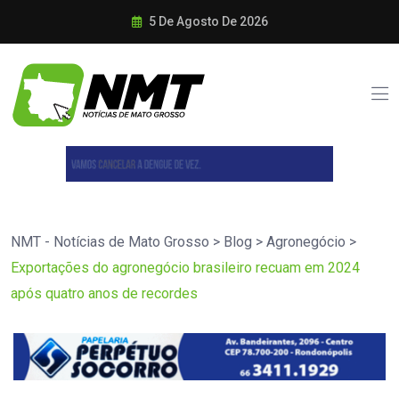
5 De Agosto De 2026
NMT - Notícias de Mato Grosso
>
Blog
>
Agronegócio
>
Exportações do agronegócio brasileiro recuam em 2024
após quatro anos de recordes