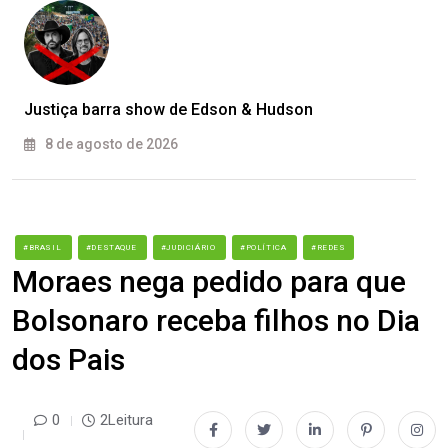
Justiça barra show de Edson & Hudson
8 de agosto de 2026
#BRASIL
#DESTAQUE
#JUDICIÁRIO
#POLÍTICA
#REDES
Moraes nega pedido para que
Bolsonaro receba filhos no Dia
dos Pais
0
2Leitura