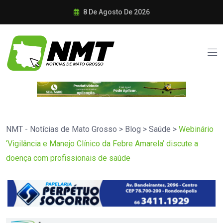
8 De Agosto De 2026
NMT - Notícias de Mato Grosso
>
Blog
>
Saúde
>
Webinário
‘Vigilância e Manejo Clínico da Febre Amarela’ discute a
doença com profissionais de saúde