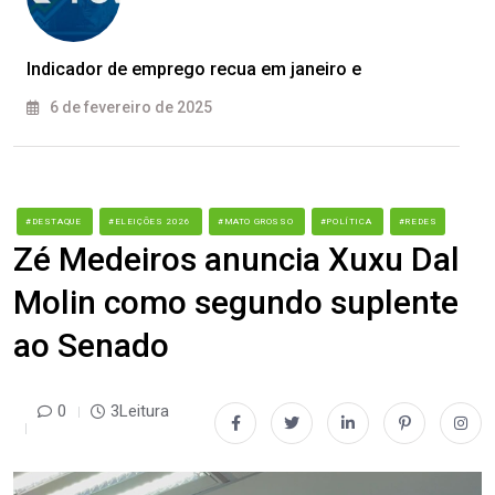
Indicador de emprego recua em janeiro e
6 de fevereiro de 2025
#DESTAQUE
#ELEIÇÕES 2026
#MATO GROSSO
#POLÍTICA
#REDES
Zé Medeiros anuncia Xuxu Dal
Molin como segundo suplente
ao Senado
0
3Leitura