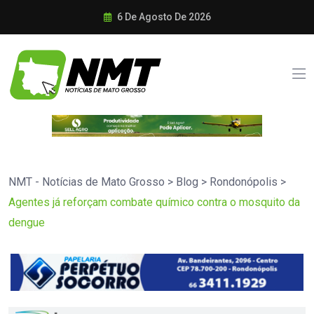
6 De Agosto De 2026
NMT - Notícias de Mato Grosso
>
Blog
>
Rondonópolis
>
Agentes já reforçam combate químico contra o mosquito da
dengue