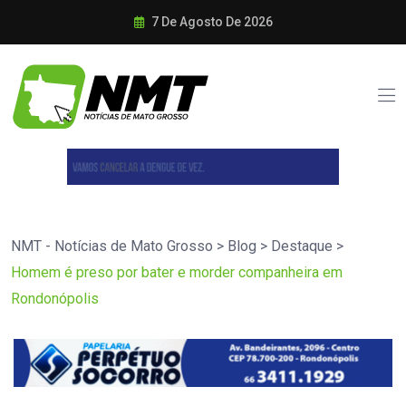
7 De Agosto De 2026
NMT - Notícias de Mato Grosso
>
Blog
>
Destaque
>
Homem é preso por bater e morder companheira em
Rondonópolis