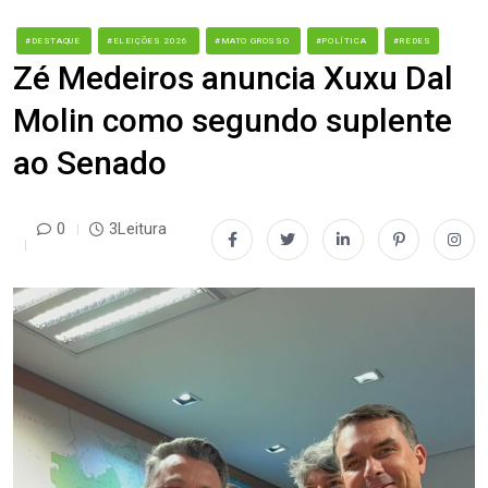
#DESTAQUE
#ELEIÇÕES 2026
#MATO GROSSO
#POLÍTICA
#REDES
Zé Medeiros anuncia Xuxu Dal
Molin como segundo suplente
ao Senado
0
3Leitura