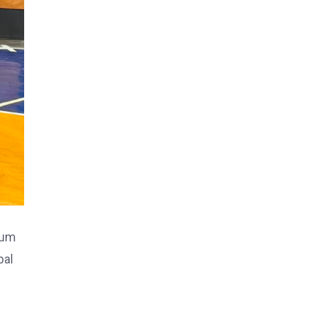
 um
pal