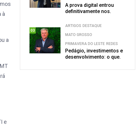
remos
A prova digital entrou
definitivamente nos.
a à
ARTIGOS
DESTAQUE
03
MATO GROSSO
ou a
PRIMAVERA DO LESTE
REDES
Pedágio, investimentos e
desenvolvimento: o que.
UFMT
rá
I e