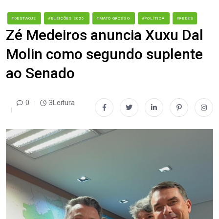
#DESTAQUE
#ELEIÇÕES 2026
#MATO GROSSO
#POLÍTICA
#REDES
Zé Medeiros anuncia Xuxu Dal
Molin como segundo suplente
ao Senado
0
3Leitura