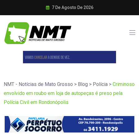
7 De Agosto De 2026
NMT - Notícias de Mato Grosso
>
Blog
>
Polícia
>
Criminoso
envolvido em roubo em loja de autopeças é preso pela
Polícia Civil em Rondonópolis