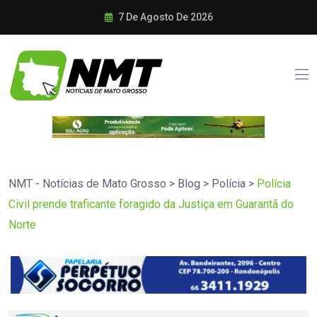
7 De Agosto De 2026
NMT - Notícias de Mato Grosso
>
Blog
>
Polícia
>
Polícia
Civil prende traficante foragido da Justiça em Guarantã do
Norte