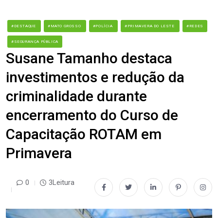
#DESTAQUE
#MATO GROSSO
#POLÍCIA
#PRIMAVERA DO LESTE
#REDES
#SEGURANÇA PÚBLICA
Susane Tamanho destaca
investimentos e redução da
criminalidade durante
encerramento do Curso de
Capacitação ROTAM em
Primavera
0
3Leitura