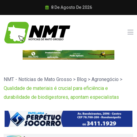
8 De Agosto De 2026
NMT - Notícias de Mato Grosso
>
Blog
>
Agronegócio
>
Qualidade de materiais é crucial para eficiência e
durabilidade de biodigestores, apontam especialistas