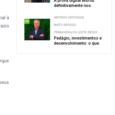
A prova digital entrou
definitivamente nos.
ial à
ARTIGOS
DESTAQUE
03
azio
MATO GROSSO
PRIMAVERA DO LESTE
REDES
Pedágio, investimentos e
desenvolvimento: o que.
arque
seus