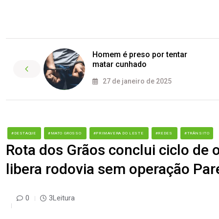
Homem é preso por tentar
matar cunhado
27 de janeiro de 2025
#DESTAQUE
#MATO GROSSO
#PRIMAVERA DO LESTE
#REDES
#TRÂNSITO
Rota dos Grãos conclui ciclo de
libera rodovia sem operação Par
0
3Leitura