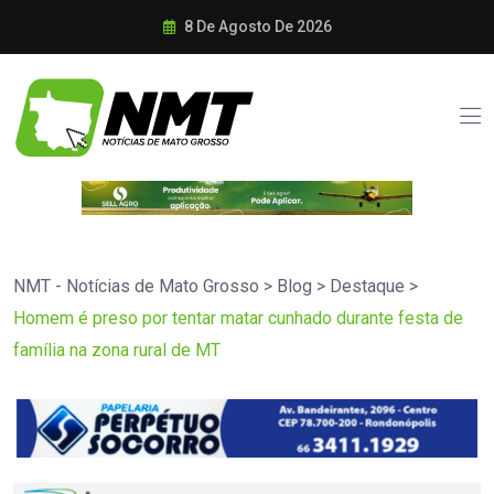
8 De Agosto De 2026
NMT - Notícias de Mato Grosso
>
Blog
>
Destaque
>
Homem é preso por tentar matar cunhado durante festa de
família na zona rural de MT